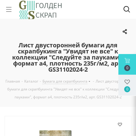
Лист двусторонней бумаги для
скрапбукинга "Увидят не все" к
коллекции "Следуйте за пауками",
формат а4, плотность 235г/м2, арт.
GS31102024-2
0
Главная
-
Каталог
-
Бумага для скрапбукинга
-
Лист двусторонней
бумаги для скрапбукинга "Увидят не все" к коллекции "Следуйте за
0
пауками", формат а4, плотность 235г/м2, арт. GS31102024-2