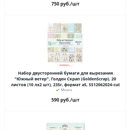
750
руб.
/шт
Набор двусторонней бумаги для вырезания
"Южный ветер", Голден Скрап (GoldenScrap), 20
листов (10 лх2 шт), 235г, формат а5, SS12062024-cut
Много
590
руб.
/шт