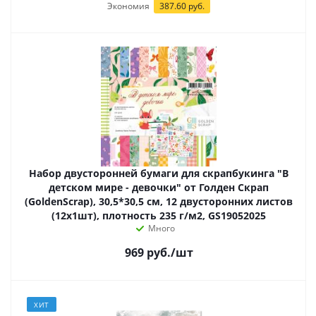
Экономия
387.60 руб.
Набор двусторонней бумаги для скрапбукинга "В
детском мире - девочки" от Голден Скрап
(GoldenScrap), 30,5*30,5 см, 12 двусторонних листов
(12х1шт), плотность 235 г/м2, GS19052025
Много
969
руб.
/шт
ХИТ