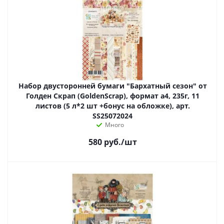
Набор двусторонней бумаги "Бархатный сезон" от
Голден Скрап (GoldenScrap), формат а4, 235г, 11
листов (5 л*2 шт +бонус на обложке), арт.
SS25072024
Много
580
руб.
/шт