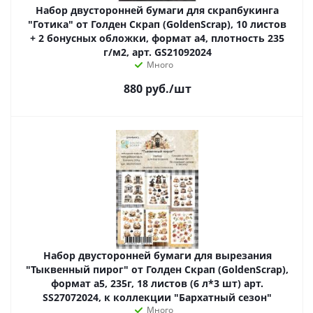
Набор двусторонней бумаги для скрапбукинга
"Готика" от Голден Скрап (GoldenScrap), 10 листов
+ 2 бонусных обложки, формат а4, плотность 235
г/м2, арт. GS21092024
Много
880
руб.
/шт
Набор двусторонней бумаги для вырезания
"Тыквенный пирог" от Голден Скрап (GoldenScrap),
формат а5, 235г, 18 листов (6 л*3 шт) арт.
SS27072024, к коллекции "Бархатный сезон"
Много