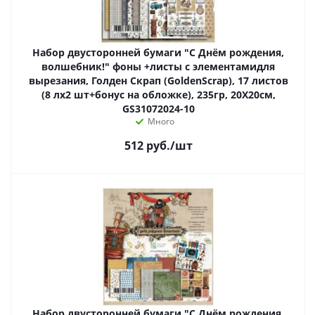
Набор двусторонней бумаги "С Днём рождения,
волшебник!" фоны +листы с элементамидля
вырезания, Голден Скрап (GoldenScrap), 17 листов
(8 лх2 шт+бонус на обложке), 235гр, 20Х20см,
GS31072024-10
Много
512
руб.
/шт
Набор двусторонней бумаги "С Днём рождения,