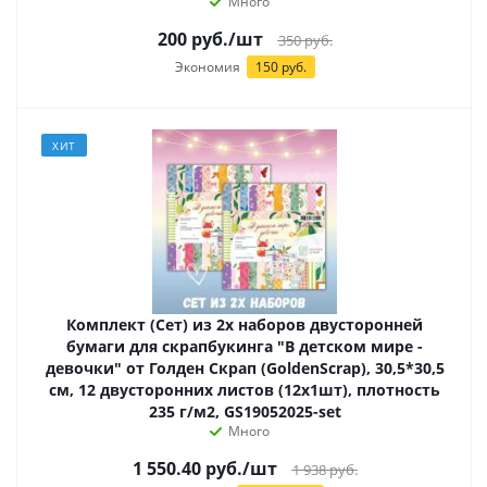
Много
200
руб.
/шт
350
руб.
Экономия
150 руб.
ХИТ
Комплект (Сет) из 2х наборов двусторонней
бумаги для скрапбукинга "В детском мире -
девочки" от Голден Скрап (GoldenScrap), 30,5*30,5
см, 12 двусторонних листов (12х1шт), плотность
235 г/м2, GS19052025-set
Много
1 550.40
руб.
/шт
1 938
руб.