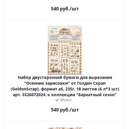
540
руб.
/шт
Набор двусторонней бумаги для вырезания
"Осенние зарисовки" от Голден Скрап
(GoldenScrap), формат а5, 235г, 18 листов (6 л*3 шт)
арт. SS26072024, к коллекции "Бархатный сезон"
Много
540
руб.
/шт