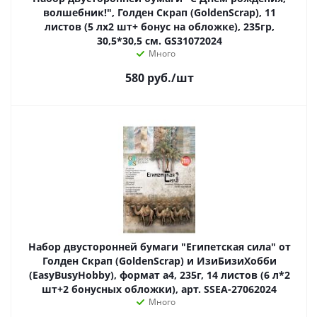
волшебник!", Голден Скрап (GoldenScrap), 11
листов (5 лх2 шт+ бонус на обложке), 235гр,
30,5*30,5 см. GS31072024
Много
580
руб.
/шт
Набор двусторонней бумаги "Египетская сила" от
Голден Скрап (GoldenScrap) и ИзиБизиХобби
(EasyBusyHobby), формат а4, 235г, 14 листов (6 л*2
шт+2 бонусных обложки), арт. SSEA-27062024
Много