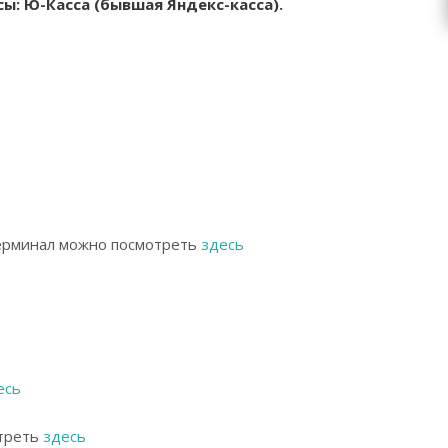
ы: Ю-Касса (бывшая Яндекс-касса).
терминал можно посмотреть
здесь
есь
отреть
здесь