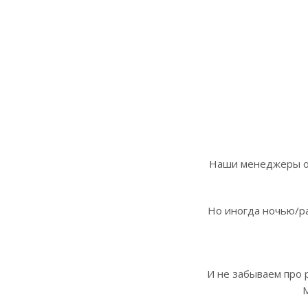
Наши менеджеры отв
Но иногда ночью/ра
И не забываем про 
М