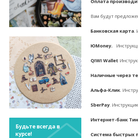
Оплата производит
Вам будут предложе
Банковская карта
.
ЮMoney.
Инструкци
QIWI Wallet
Инструк
Наличные через те
Альфа-Клик
. Инстр
SberPay
. Инструкци
Интернет-банк Ти
Будьте всегда в
курсе!
Система быстрых 