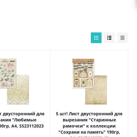
ст двусторонний для
5 шт! Лист двусторонний для
зания "Любимые
вырезания "Старинные
0гр, А4, SS23112023
рамочки" к коллекции
"Сохрани на память" 190гр,