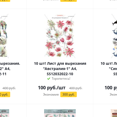
вырезания.
10 шт! Лист для вырезания
10 шт! 
2" А4,
"Австралия-1" А4,
"Си
2-11
SS12032022-10
S
Торопитесь!
100
руб.
/шт
100
р
400
руб.
400
руб.
0 руб.
Экономия
300 руб.
Эко