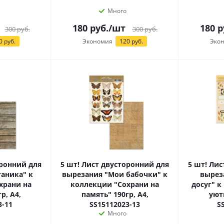
Много
180
руб.
/шт
180
р
300
руб.
300
руб.
0 руб.
Экономия
120 руб.
Эко
оронний для
5 шт! Лист двусторонний для
5 шт! Ли
аника" к
вырезания "Мои бабочки" к
вырез
храни на
коллекции "Сохрани на
досуг" к
р, А4,
память" 190гр, А4,
уютн
3-11
SS15112023-13
S
Много