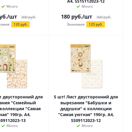
А4, SS15112023-12
Много
Много
уб.
/шт
180
руб.
/шт
300
руб.
300
руб.
номия
120 руб.
Экономия
120 руб.
ст двусторонний для
5 шт! Лист двусторонний для
ания "Семейный
вырезания "Бабушки и
 коллекции "Самая
дедушки" к коллекции
ая" 190гр, А4,
"Самая уютная" 190гр, А4,
S09112023-13
SS09112023-12
Много
Много