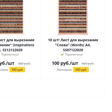
Лист для вырезания
10 шт! Лист для вырезания
ение" (Inspiration)
"Слова" (Words) А4,
, SS12122020
SS07122020
Торопитесь!
Торопитесь!
уб.
/шт
100
руб.
/шт
400
руб.
400
руб.
номия
300 руб.
Экономия
300 руб.