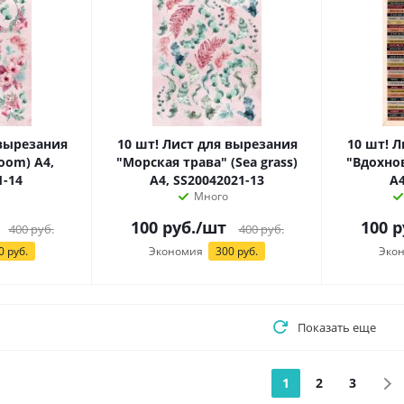
 вырезания
10 шт! Лист для вырезания
10 шт! 
oom) А4,
"Морская трава" (Sea grass)
"Вдохнов
1-14
А4, SS20042021-13
А4
Много
100
руб.
/шт
100
р
400
руб.
400
руб.
0 руб.
Экономия
300 руб.
Эко
Показать еще
1
2
3