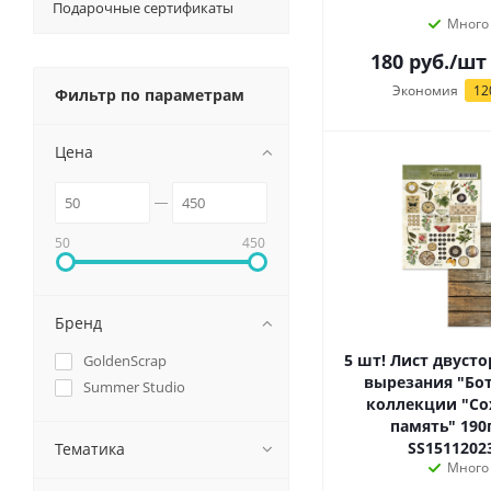
Подарочные сертификаты
Много
180
руб.
/шт
Экономия
12
Фильтр по параметрам
Цена
50
450
Бренд
5 шт! Лист двуст
GoldenScrap
вырезания "Бот
Summer Studio
коллекции "Со
память" 190г
SS1511202
Тематика
Много