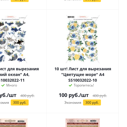
Лист для вырезания
10 шт! Лист для вырезания
ний океан" А4,
"Цветущее море" А4
S10032022-11
SS10032022-10
Много
Торопитесь!
уб.
/шт
100
руб.
/шт
400
руб.
400
руб.
номия
300 руб.
Экономия
300 руб.