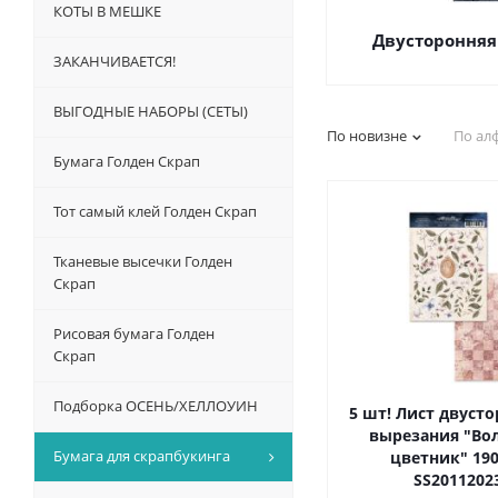
КОТЫ В МЕШКЕ
Двусторонняя
ЗАКАНЧИВАЕТСЯ!
ВЫГОДНЫЕ НАБОРЫ (СЕТЫ)
По новизне
По ал
Бумага Голден Скрап
Тот самый клей Голден Скрап
Тканевые высечки Голден
Скрап
Рисовая бумага Голден
Скрап
Подборка ОСЕНЬ/ХЕЛЛОУИН
5 шт! Лист двуст
вырезания "В
Бумага для скрапбукинга
цветник" 190
SS2011202