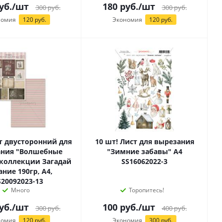
уб.
/шт
180
руб.
/шт
300
руб.
300
руб.
номия
120 руб.
Экономия
120 руб.
ст двусторонний для
10 шт! Лист для вырезания
ания "Волшебные
"Зимние забавы" А4
 коллекции Загадай
SS16062022-3
ние 190гр, А4,
S20092023-13
Много
Торопитесь!
уб.
/шт
100
руб.
/шт
300
руб.
400
руб.
номия
120 руб.
Экономия
300 руб.