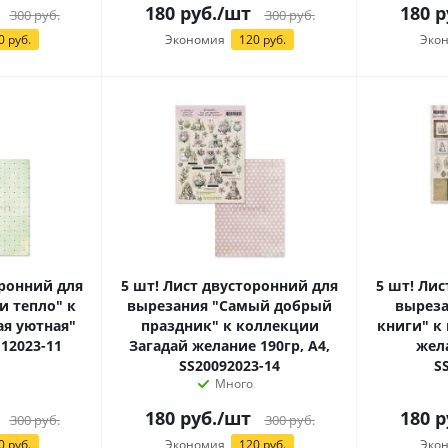
180
руб.
/шт
180
р
300
руб.
300
руб.
0 руб.
Экономия
120 руб.
Эко
оронний для
5 шт! Лист двусторонний для
5 шт! Ли
и тепло" к
вырезания "Самый добрый
вырез
я уютная"
праздник" к коллекции
книги" к
112023-11
Загадай желание 190гр, А4,
жела
SS20092023-14
S
Много
180
руб.
/шт
180
р
300
руб.
300
руб.
0 руб.
Экономия
120 руб.
Эко