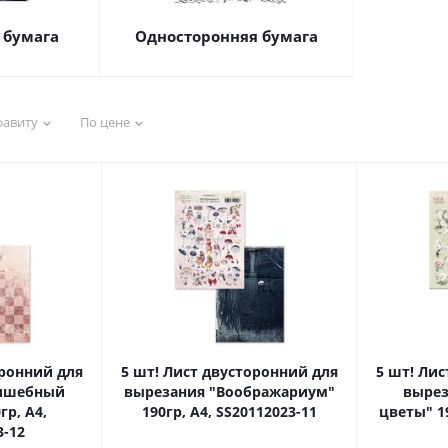
 бумага
Односторонняя бумага
фавиту
По цене
оронний для
5 шт! Лист двусторонний для
5 шт! Ли
олшебный
вырезания "Воображариум"
выре
гр, А4,
190гр, А4, SS20112023-11
цветы" 19
3-12