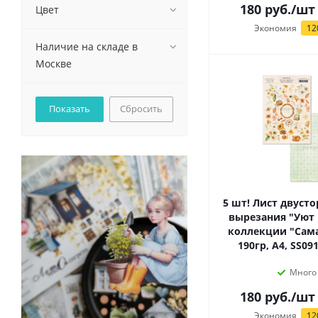
180
руб.
/шт
Цвет
Экономия
12
Наличие на складе в
Москве
Сбросить
5 шт! Лист двуст
вырезания "Уют 
коллекции "Сама
190гр, А4, SS09
Много
180
руб.
/шт
Экономия
12