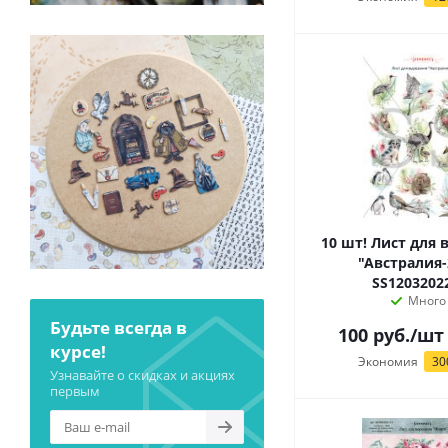
10 шт! Лист для 
"Австралия-
SS1203202
Много
Будьте всегда в
100
руб.
/шт
курсе!
Экономия
30
Узнавайте о скидках и акциях
первым