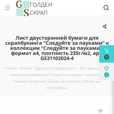
Лист двусторонней бумаги для
скрапбукинга "Следуйте за пауками" к
коллекции "Следуйте за пауками",
формат а4, плотность 235г/м2, арт.
GS31102024-4
0
Главная
-
Каталог
-
Бумага для скрапбукинга
-
Лист двусторонней
бумаги для скрапбукинга "Следуйте за пауками" к коллекции
0
"Следуйте за пауками", формат а4, плотность 235г/м2, арт.
GS31102024-4