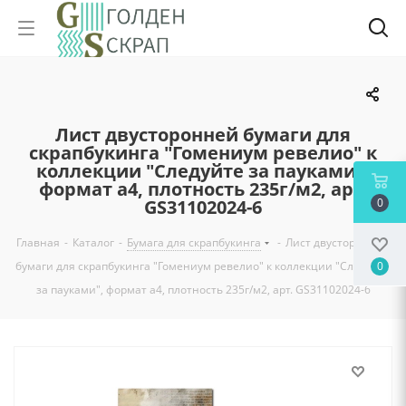
Лист двусторонней бумаги для
скрапбукинга "Гомениум ревелио" к
коллекции "Следуйте за пауками",
формат а4, плотность 235г/м2, арт.
GS31102024-6
0
Главная
-
Каталог
-
Бумага для скрапбукинга
-
Лист двусторонней
бумаги для скрапбукинга "Гомениум ревелио" к коллекции "Следуйте
0
за пауками", формат а4, плотность 235г/м2, арт. GS31102024-6