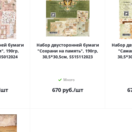
ней бумаги
Набор двусторонней бумаги
Набор дв
, 190гр,
"Сохрани на память", 190гр,
"Самая
S15012024
30,5*30,5см, SS15112023
30,5*3
Много
/шт
670
руб.
/шт
6