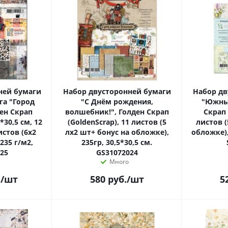
ней бумаги
Набор двусторонней бумаги
Набор дв
га "Город
"С Днём рождения,
"Южный
ен Скрап
волшебник!", Голден Скрап
Скрап 
*30,5 см, 12
(GoldenScrap), 11 листов (5
листов (
стов (6х2
лх2 шт+ бонус на обложке),
обложке),
235гр, 30,5*30,5 см.
25
GS31072024
Много
.
/шт
580
руб.
/шт
5