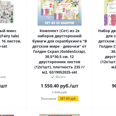
ый микс
Комплект (Сет) из 2х
Набор дв
Fairy tale)
наборов двусторонней
для 
, 16 листов,
бумаги для скрапбукинга "В
детском 
-set
детском мире - девочки" от
Голден С
Голден Скрап (GoldenScrap),
30
30,5*30,5 см, 12
двуст
двусторонних листов
(12х1шт)
(12х1шт), плотность 235 г/
м2
м2, GS19052025-set
ичии
Много
/шт
1 550.40
руб.
/шт
9
1 938
руб.
Экономия
387.60 руб.