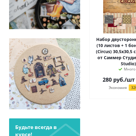
Набор двусторон
(10 листов + 1 бо
(Circus) 30,5х30,5 
от Саммер Студио (Summer
Studio)
Много
280
руб.
/шт
Экономия
32
Будьте всегда в
курсе!