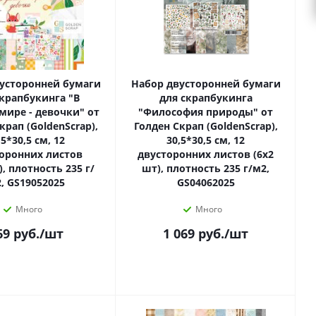
усторонней бумаги
Набор двусторонней бумаги
скрапбукинга "В
для скрапбукинга
мире - девочки" от
"Философия природы" от
крап (GoldenScrap),
Голден Скрап (GoldenScrap),
,5*30,5 см, 12
30,5*30,5 см, 12
оронних листов
двусторонних листов (6х2
, плотность 235 г/
шт), плотность 235 г/м2,
, GS19052025
GS04062025
Много
Много
69
руб.
/шт
1 069
руб.
/шт