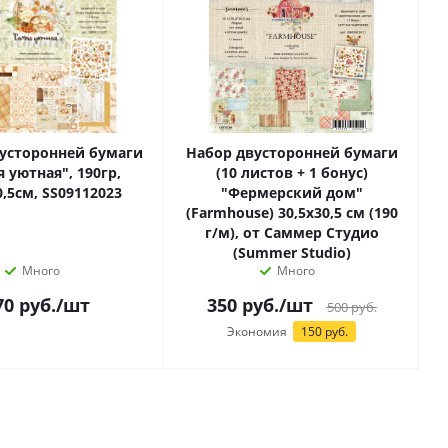
усторонней бумаги
Набор двусторонней бумаги
 уютная", 190гр,
(10 листов + 1 бонус)
0,5см, SS09112023
"Фермерский дом"
(Farmhouse) 30,5х30,5 см (190
г/м), от Саммер Студио
(Summer Studio)
Много
Много
70
руб.
/шт
350
руб.
/шт
500
руб.
Экономия
150 руб.