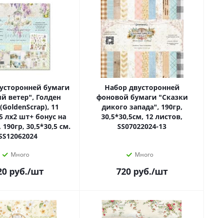
усторонней бумаги
Набор двусторонней
 ветер", Голден
фоновой бумаги "Сказки
(GoldenScrap), 11
дикого запада", 190гр,
5 лх2 шт+ бонус на
30,5*30,5см, 12 листов,
 190гр, 30,5*30,5 см.
SS07022024-13
SS12062024
Много
Много
20
руб.
/шт
720
руб.
/шт