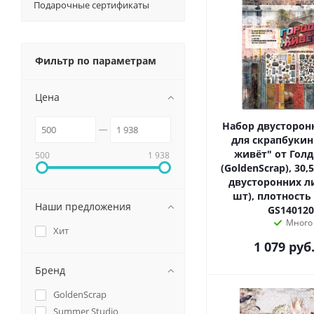
Подарочные сертификаты
Фильтр по параметрам
Цена
Набор двусторон
для скрапбукин
живёт" от Голд
500
1 938
(GoldenScrap), 30,5
двусторонних ли
шт), плотность 235 г/м2,
Наши предложения
GS140120
Много
Хит
1 079
руб
Бренд
GoldenScrap
Summer Studio