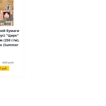
ней бумаги
нус) "Цирк"
см (250 г/м),
600
руб.
0 руб.