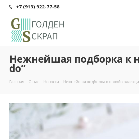
+7 (913) 922-77-58
Нежнейшая подборка к нов
do”
Главная
-
О нас
-
Новости
-
Нежнейшая подборка к новой коллекции от