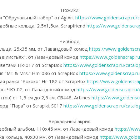
Ножики:
 "Обручальный набор" от AgiArt
https://www.goldenscrap.ru/c
ебные кольца, 2,5х1,5см, Scrapfriend
https://www.goldenscrap
Чипборд:
льца, 25х35 мм, от Лавандовый комод
https://www.goldenscra
 в листьях", от Лавандовый комод
https://www.goldenscrap.ru
цветами Hk-017 от ScrapBox
https://www.goldenscrap.ru/catalog
я "Mr. & Mrs." Hm-086 от ScrapBox
https://www.goldenscrap.ru/
я рамка "Рококо" Hr-182 от ScrapBox
https://www.goldenscrap
ны ЧЮ-02, от Лавандовый комод
https://www.goldenscrap.ru/c
ов) от 1,5 см до 2,5 см, CB448, Artlines
https://www.goldenscr
рд "Пара" от Scrapiki, S017
https://www.goldenscrap.ru/catalog
Зеркальный акрил:
адебный альбом, 110х45 мм, от Лавандовый комод
https://www
ка Кольца, 40х30 мм, от Лавандовый комод
https://www.golden