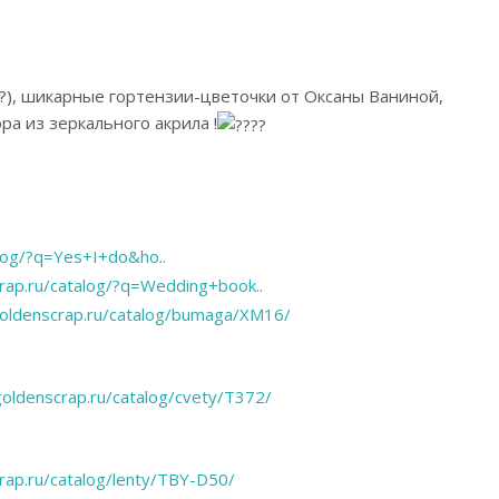
о?), шикарные гортензии-цветочки от Оксаны Ваниной,
ра из зеркального акрила !
log/?q=Yes+I+do&ho..
rap.ru/catalog/?q=Wedding+book..
oldenscrap.ru/catalog/bumaga/ХМ16/
oldenscrap.ru/catalog/cvety/T372/
rap.ru/catalog/lenty/TBY-D50/