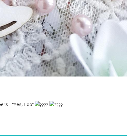
s - “Yes, I do”
‍