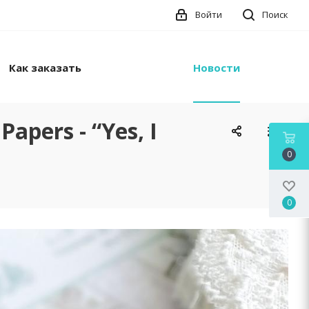
Войти
Поиск
Как заказать
Новости
pers - “Yes, I
0
0