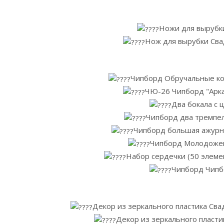
Ножи для вырубки
Нож для вырубки Свад
Чипборд Обручальные ко
ЧЮ-26 Чипборд "Арка
Два бокала с 
Чипборд два тремпел
Чипборд большая ажурна
Чипборд Молодоже
Набор сердечки (50 элемент
Чипборд Чипбо
Декор из зеркального пластика Св
Декор из зеркального пласти