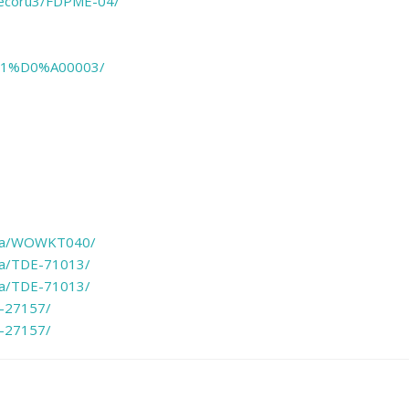
_Decoru3/FDPME-04/
%91%D0%A00003/
inga/WOWKT040/
nga/TDE-71013/
nga/TDE-71013/
S-27157/
S-27157/