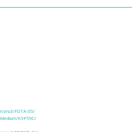
_Decoru3/FDTA-05/
ti_Medium/K3P59C/