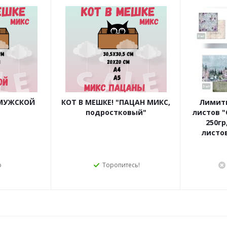
"МУЖСКОЙ
КОТ В МЕШКЕ! "ПАЦАН МИКС,
Лимит
подростковый"
листов "С
250гр
листов
о
Торопитесь!