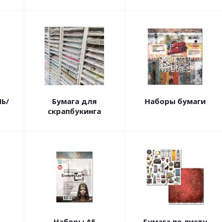
Ь/
Бумага для
Наборы бумаги
скрапбукинга
Наборы А5
Бумага по листу