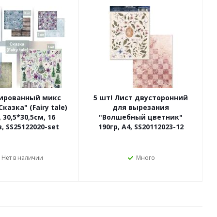
ированный микс
5 шт! Лист двусторонний
казка" (Fairy tale)
для вырезания
, 30,5*30,5см, 16
"Волшебный цветник"
, SS25122020-set
190гр, А4, SS20112023-12
Нет в наличии
Много